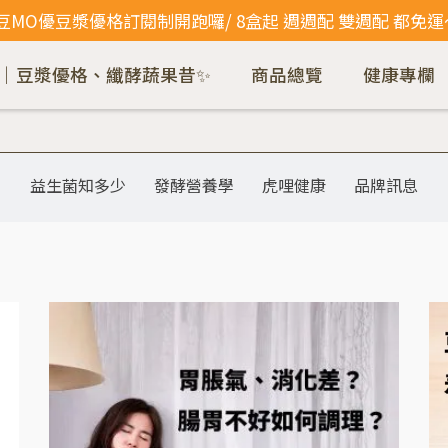
\豆MO優豆漿優格訂閱制開跑囉/ 8盒起 週週配 雙週配 都免運
｜豆漿優格、纖酵蔬果昔✨
商品總覽
健康專欄
益生菌知多少
發酵營養學
虎哩健康
品牌訊息