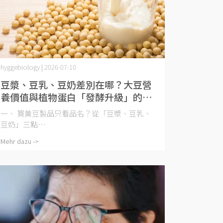
hyggebiology | 2026-07-10
豆漿、豆乳、豆奶差別在哪？大豆營
養價值與植物蛋白「發酵升級」的生
技解密
一、 買黃豆製品只看品名？從「豆漿、豆乳、
豆奶」三點⋯
Mehr dazu ->