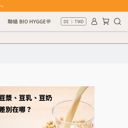
～
聯絡 BIO HYGGE💬
DE ｜ TWD