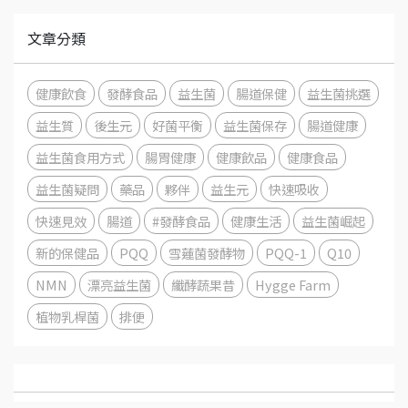
文章分類
健康飲食
發酵食品
益生菌
腸道保健
益生菌挑選
益生質
後生元
好菌平衡
益生菌保存
腸道健康
益生菌食用方式
腸胃健康
健康飲品
健康食品
益生菌疑問
藥品
夥伴
益生元
快速吸收
快速見效
腸道
#發酵食品
健康生活
益生菌崛起
新的保健品
PQQ
雪蓮菌發酵物
PQQ-1
Q10
NMN
漂亮益生菌
纖酵蔬果昔
Hygge Farm
植物乳桿菌
排便