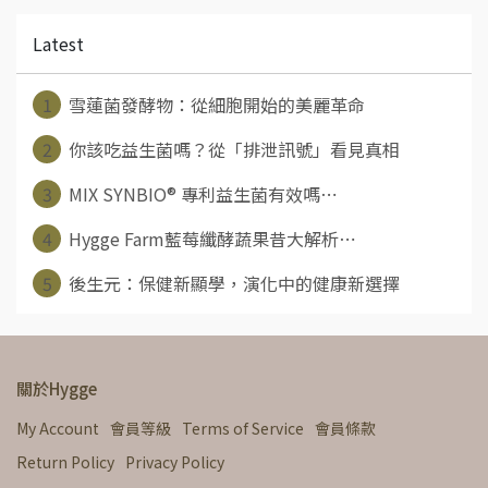
Latest
1
雪蓮菌發酵物：從細胞開始的美麗革命
2
你該吃益生菌嗎？從「排泄訊號」看見真相
3
MIX SYNBIO® 專利益生菌有效嗎⋯
4
Hygge Farm藍莓纖酵蔬果昔大解析⋯
5
後生元：保健新顯學，演化中的健康新選擇
關於Hygge
My Account
會員等級
Terms of Service
會員條款
Return Policy
Privacy Policy