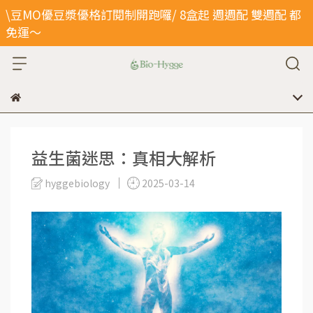
\豆MO優豆漿優格訂閱制開跑囉/ 8盒起 週週配 雙週配 都
免運～
益生菌迷思：真相大解析
hyggebiology
2025-03-14