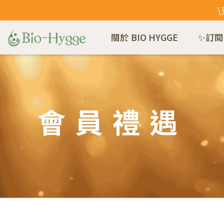
關於 BIO HYGGE
✨訂