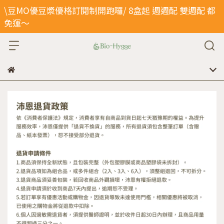
\豆MO優豆漿優格訂閱制開跑囉/ 8盒起 週週配 雙週配 都
免運～