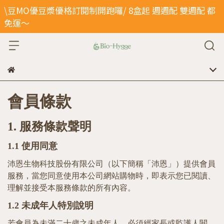
\豆MO優豆漿優格訂閱制開跑囉/ 8盒起 週週配 雙週配 都
免運～
會員條款
1.
服務條款聲明
1.1
使用同意
沛恩生物科技股份有限公司（以
下簡稱
「沛恩」）提供會員
服務，當您同意使用本公司網站購物時，即表示您已閱讀、
理解並接受本服務條款的所有內容。
1.2
未成年人特別說明
若會員為未滿二十歲之未成年人，必須經家長或監護人閱