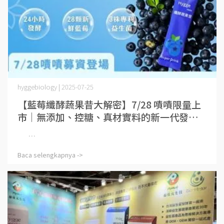
hyggebiology | 2025-07-25
【藍莓纖酵蔬果昔大解密】7/28 嘖嘖限量上
市｜無添加、控糖、真材實料的新一代發酵
果飲
⋯
Baca selengkapnya ->