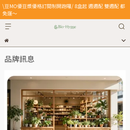
\豆MO優豆漿優格訂閱制開跑囉/ 8盒起 週週配 雙週配 都
免運～
品牌訊息